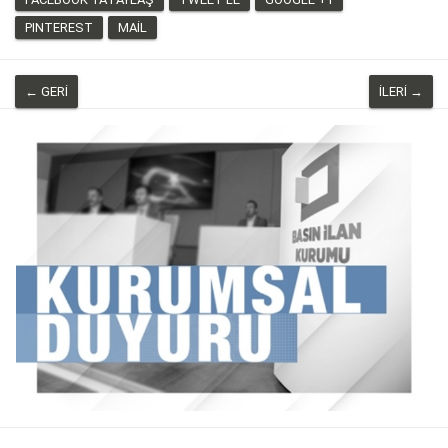
PINTEREST
MAIL
← GERI
İLERI →