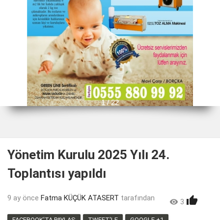
1 / 22
Yönetim Kurulu 2025 Yılı 24.
Toplantısı yapıldı
9 ay önce
Fatma KÜÇÜK ATASERT
tarafından


3
LIKE
FACEBOOK'TA PAYLAŞ
TWEET'LE
GOOGLE +1