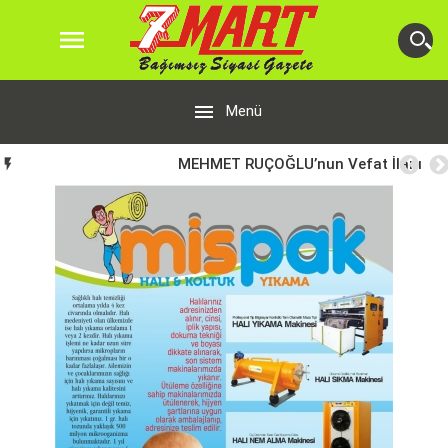


Menü
MEHMET RUÇOĞLU’nun Vefat İlanı
