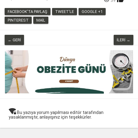

39
LIKE
FACEBOOK'TA PAYLAŞ
TWEET'LE
GOOGLE +1
PINTEREST
MAIL
← GERI
İLERI →
wifi_lock
Bu yazıya yorum yapılması editör tarafından
yasaklanmıştır, anlayışınız için teşekkürler.