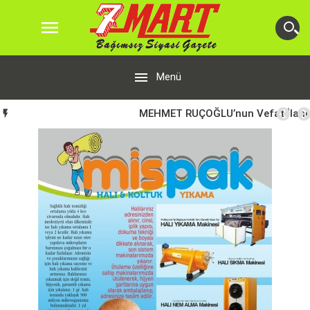


Menü
MEHMET RUÇOĞLU’nun Vefat İlanı
