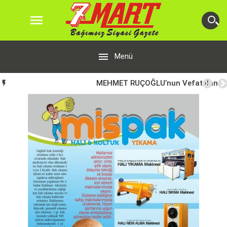


Menü
MEHMET RUÇOĞLU’nun Vefat İlanı
