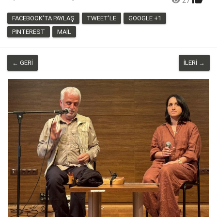

27
3
FACEBOOK'TA PAYLAŞ
TWEET'LE
GOOGLE +1
PINTEREST
MAIL
← GERI
İLERI →