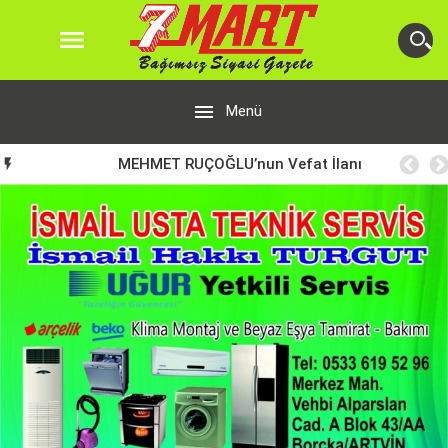


Menü
MEHMET RUÇOĞLU’nun Vefat İlanı
