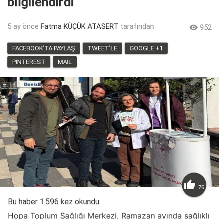
bilgilendirdi
5 ay önce
Fatma KÜÇÜK ATASERT
tarafından

952
FACEBOOK'TA PAYLAŞ
TWEET'LE
GOOGLE +1
PINTEREST
MAIL

76
Bu haber 1.596 kez okundu.
Hopa Toplum Sağlığı Merkezi, Ramazan ayında sağlıklı