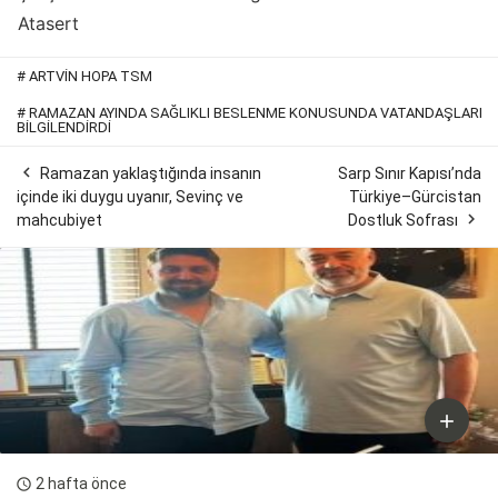
Atasert
#
ARTVIN HOPA TSM
#
RAMAZAN AYINDA SAĞLIKLI BESLENME KONUSUNDA VATANDAŞLARI
BILGILENDIRDI

Ramazan yaklaştığında insanın
Sarp Sınır Kapısı’nda
içinde iki duygu uyanır, Sevinç ve
Türkiye–Gürcistan

mahcubiyet
Dostluk Sofrası

2 hafta önce
