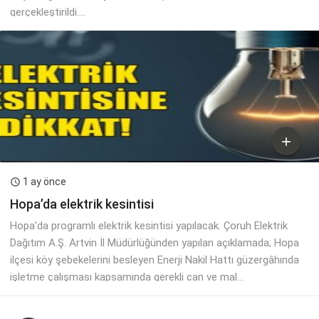
gerçekleştirildi....

1 ay önce

Hopa’da elektrik kesintisi
Hopa’da programlı elektrik kesintisi yapılacak. Çoruh Elektrik
Dağıtım A.Ş. Artvin İl Müdürlüğünden yapılan açıklamada; Hopa
ilçesi köy şebekelerini besleyen Enerji Nakil Hattı güzergâhında
işletme çalışması kapsamında gerekli can ve mal...