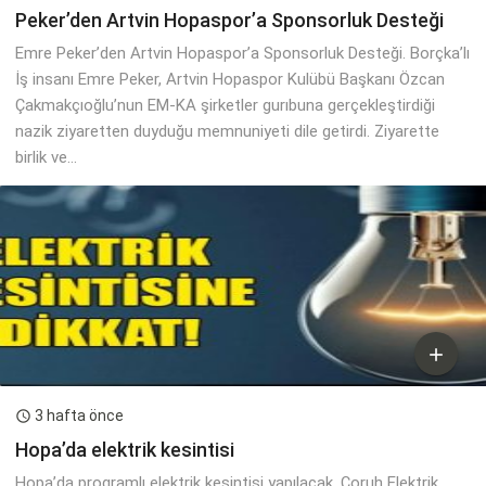
Peker’den Artvin Hopaspor’a Sponsorluk Desteği
Emre Peker’den Artvin Hopaspor’a Sponsorluk Desteği. Borçka’lı
İş insanı Emre Peker, Artvin Hopaspor Kulübü Başkanı Özcan
Çakmakçıoğlu’nun EM-KA şirketler gurıbuna gerçekleştirdiği
nazik ziyaretten duyduğu memnuniyeti dile getirdi. Ziyarette
birlik ve...

3 hafta önce

Hopa’da elektrik kesintisi
Hopa’da programlı elektrik kesintisi yapılacak. Çoruh Elektrik