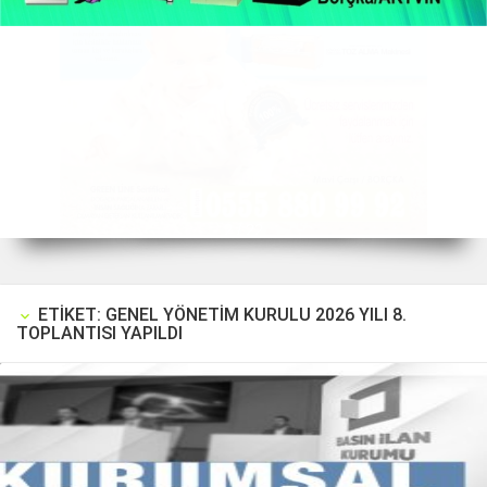
2 / 22
ETIKET: GENEL YÖNETIM KURULU 2026 YILI 8.
keyboard_arrow_down
TOPLANTISI YAPILDI