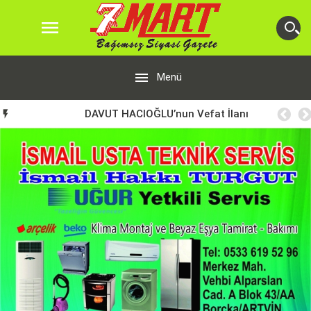


Menü
DAVUT HACIOĞLU’nun Vefat İlanı
