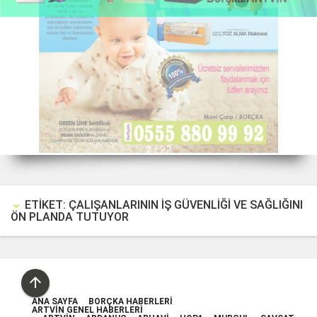
2 / 22
ETIKET: ÇALIŞANLARININ IŞ GÜVENLIĞI VE SAĞLIĞINI
keyboard_arrow_down
ÖN PLANDA TUTUYOR

ANA SAYFA
BORÇKA HABERLERI
ARTVIN GENEL HABERLERI