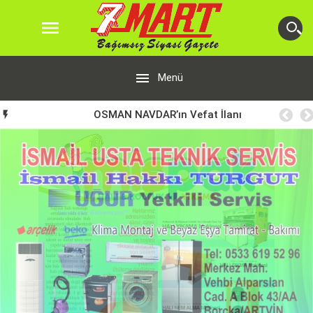


Menü
OSMAN NAVDAR’ın Vefat İlanı
