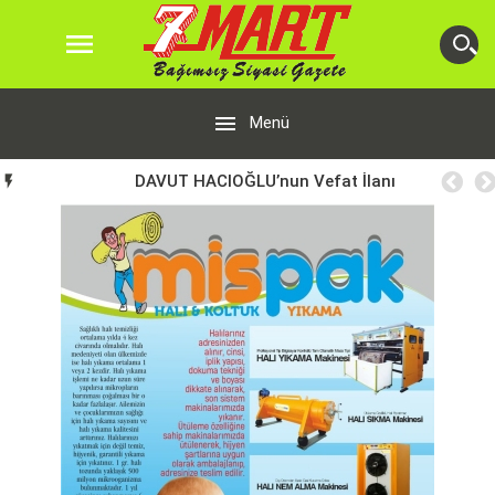


Menü
DAVUT HACIOĞLU’nun Vefat İlanı
