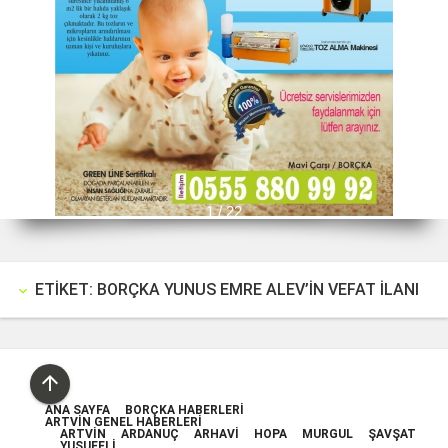
1 / 22
ETIKET: BORÇKA YUNUS EMRE ALEV’IN VEFAT İLANI
keyboard_arrow_down

ANA SAYFA
BORÇKA HABERLERI
ARTVIN GENEL HABERLERI
ARTVIN
ARDANUÇ
ARHAVI
HOPA
MURGUL
ŞAVŞAT
YUSUFELI