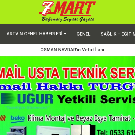
ARTVIN GENEL HABERLERI
GENEL
SAĞLIK – EĞITI
OSMAN NAVDAR’ın Vefat İlanı