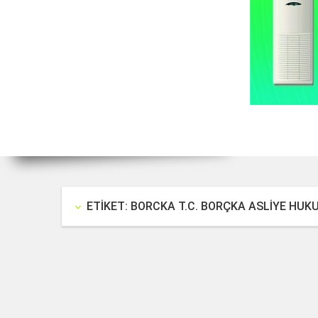
ETIKET: BORCKA T.C. BORÇKA ASLİYE HU
keyboard_arrow_down