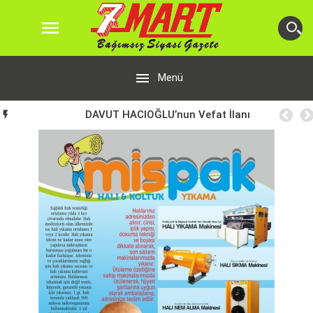


Menü
DAVUT HACIOĞLU’nun Vefat İlanı
