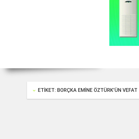
ETIKET: BORÇKA EMİNE ÖZTÜRK’ÜN VEFAT 
keyboard_arrow_down