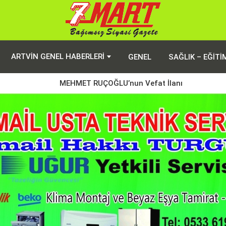
ARTVIN GENEL HABERLERI
GENEL
SAĞLIK – EĞITI
MEHMET RUÇOĞLU’nun Vefat İlanı