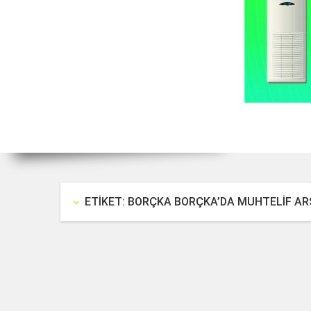
ETIKET: BORÇKA BORÇKA’DA MUHTELIF ARS
keyboard_arrow_down