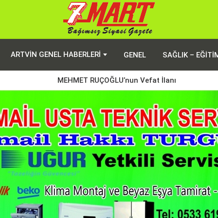
ARTVIN GENEL HABERLERI
GENEL
SAĞLIK – EĞITI
MEHMET RUÇOĞLU’nun Vefat İlanı