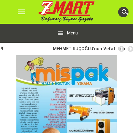


Menü
MEHMET RUÇOĞLU’nun Vefat İlanı
