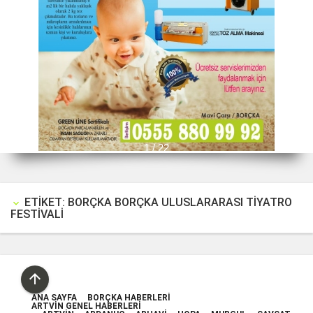
1 / 22
ETIKET: BORÇKA BORÇKA ULUSLARARASI TIYATRO
keyboard_arrow_down
FESTIVALI

ANA SAYFA
BORÇKA HABERLERI
ARTVIN GENEL HABERLERI