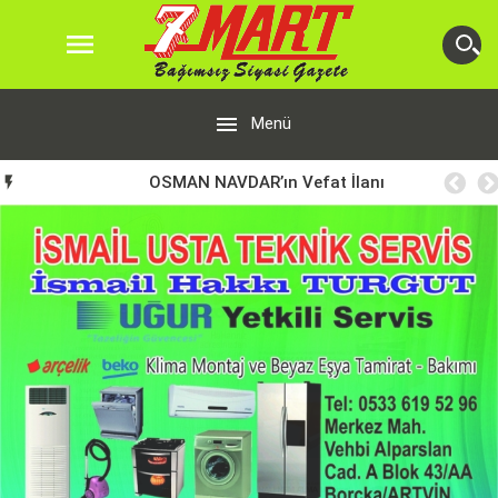


Menü
OSMAN NAVDAR’ın Vefat İlanı
