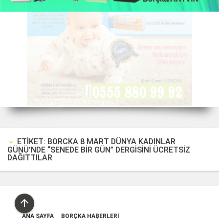
2 / 22
ETIKET: BORCKA 8 MART DÜNYA KADINLAR
keyboard_arrow_down
GÜNÜ’NDE “SENEDE BİR GÜN” DERGİSİNİ ÜCRETSİZ
DAĞITTILAR

ANA SAYFA
BORÇKA HABERLERI