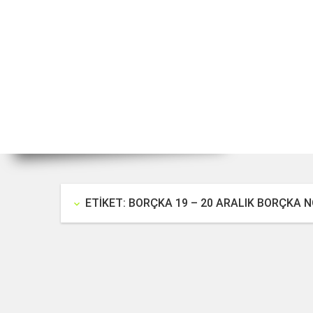
ETIKET: BORÇKA 19 – 20 ARALIK BORÇKA 
keyboard_arrow_down