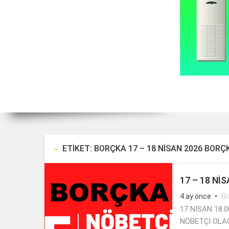
ETIKET: BORÇKA 17 – 18 NİSAN 2026 BOR
keyboard_arrow_down
17 – 18 Nİ
•
Bo
4 ay önce
17 NİSAN 18.
NÖBETÇİ OLA