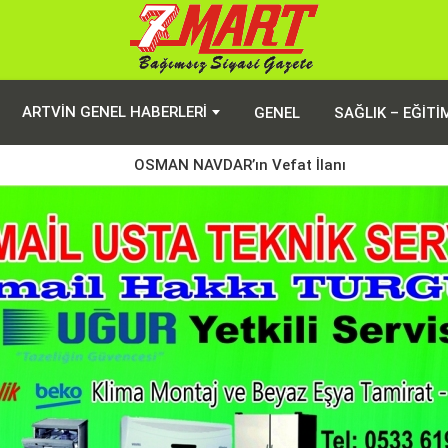
ARTVIN GENEL HABERLERI
GENEL
SAĞLIK – EĞITI
OSMAN NAVDAR’ın Vefat İlanı