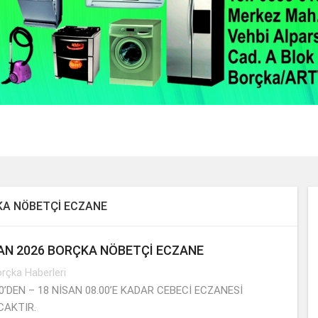
2 / 22
ÇKA NÖBETÇİ ECZANE
SAN 2026 BORÇKA NÖBETÇİ ECZANE
rçka Haberleri
00’DEN – 18 NİSAN 08.00’E KADAR CEBECİ ECZANESİ
CAKTIR.