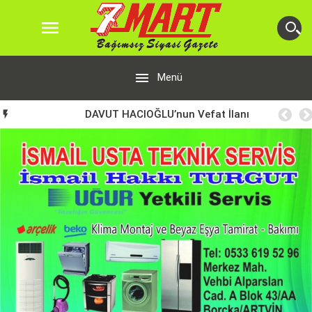


Menü
DAVUT HACIOĞLU’nun Vefat İlanı
