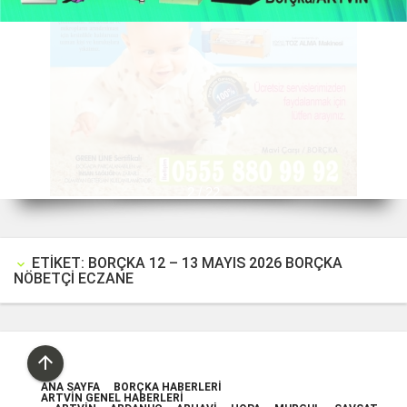
2 / 22
ETIKET: BORÇKA 12 – 13 MAYIS 2026 BORÇKA
keyboard_arrow_down
NÖBETÇİ ECZANE

ANA SAYFA
BORÇKA HABERLERI
ARTVIN GENEL HABERLERI