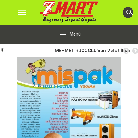


Menü
MEHMET RUÇOĞLU’nun Vefat İlanı
