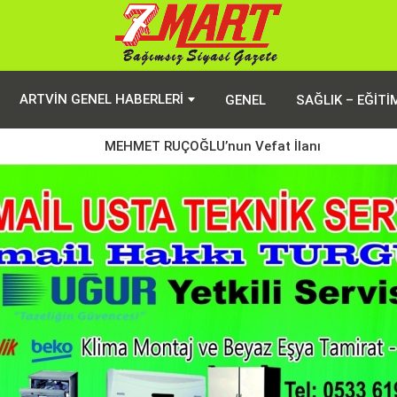
ARTVIN GENEL HABERLERI
GENEL
SAĞLIK – EĞITI
MEHMET RUÇOĞLU’nun Vefat İlanı