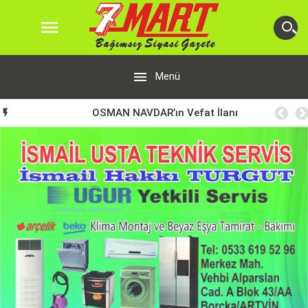


Menü
OSMAN NAVDAR’ın Vefat İlanı
