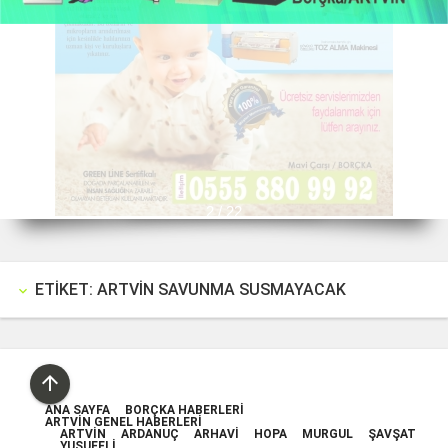
2 / 22
ETIKET: ARTVIN SAVUNMA SUSMAYACAK
keyboard_arrow_down

ANA SAYFA
BORÇKA HABERLERI
ARTVIN GENEL HABERLERI
ARTVIN
ARDANUÇ
ARHAVI
HOPA
MURGUL
ŞAVŞAT
YUSUFELI