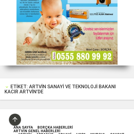
1 / 22
ETIKET: ARTVIN SANAYI VE TEKNOLOJI BAKANI
keyboard_arrow_down
KACIR ARTVIN’DE

ANA SAYFA
BORÇKA HABERLERI
ARTVIN GENEL HABERLERI