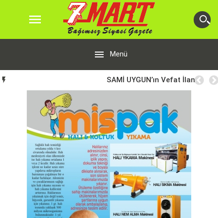


Menü
SAMİ UYGUN’ın Vefat İlanı
