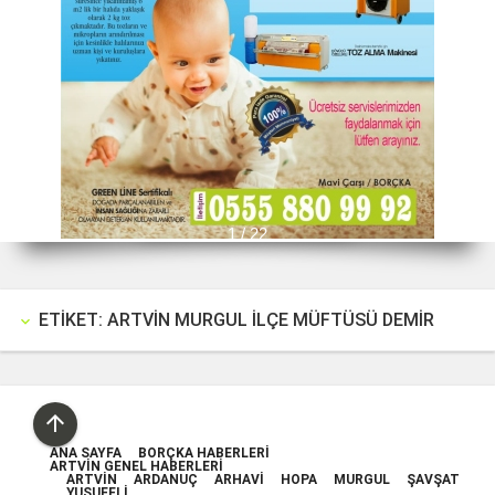
2 / 22
ETIKET: ARTVIN MURGUL İLÇE MÜFTÜSÜ DEMIR
keyboard_arrow_down

ANA SAYFA
BORÇKA HABERLERI
ARTVIN GENEL HABERLERI
ARTVIN
ARDANUÇ
ARHAVI
HOPA
MURGUL
ŞAVŞAT
YUSUFELI