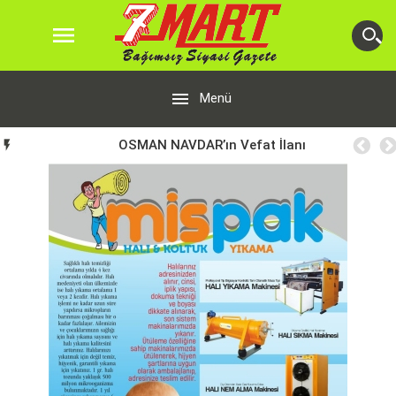


Menü
OSMAN NAVDAR’ın Vefat İlanı
