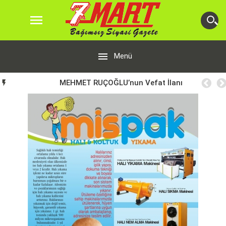


Menü
MEHMET RUÇOĞLU’nun Vefat İlanı
