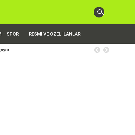
M – SPOR
RESMI VE ÖZEL İLANLAR
çıyor