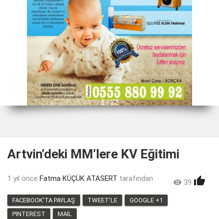
1 / 22
Artvin’deki MM’lere KV Eğitimi
1 yıl önce
Fatma KÜÇÜK ATASERT
tarafından


39
7
FACEBOOK'TA PAYLAŞ
TWEET'LE
GOOGLE +1
PINTEREST
MAIL