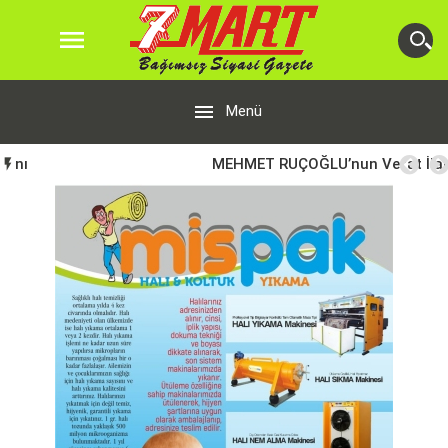


Menü
MEHMET RUÇOĞLU’nun Vefat İlanı
