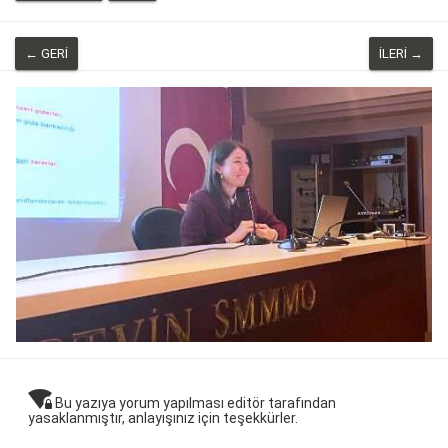
← GERI
İLERI →
wifi_lock
Bu yazıya yorum yapılması editör tarafından
yasaklanmıştır, anlayışınız için teşekkürler.