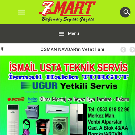


Menü
OSMAN NAVDAR’ın Vefat İlanı
