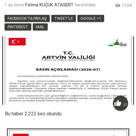
1 ay önce
Fatma KÜÇÜK ATASERT
tarafından

1134
FACEBOOK'TA PAYLAŞ
TWEET'LE
GOOGLE +1
PINTEREST
MAIL

17
Bu haber 2.222 kez okundu.