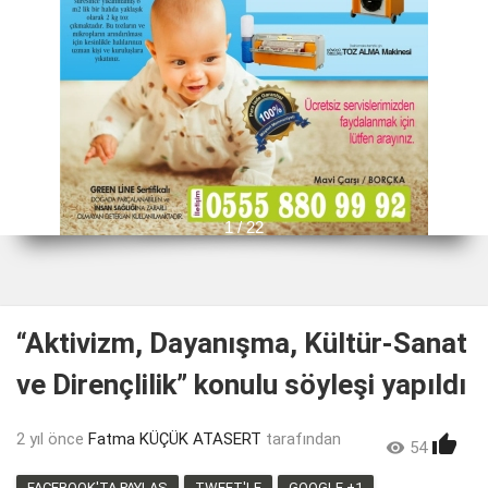
1 / 22
“Aktivizm, Dayanışma, Kültür-Sanat
ve Dirençlilik” konulu söyleşi yapıldı
2 yıl önce
Fatma KÜÇÜK ATASERT
tarafından


54
8
FACEBOOK'TA PAYLAŞ
TWEET'LE
GOOGLE +1