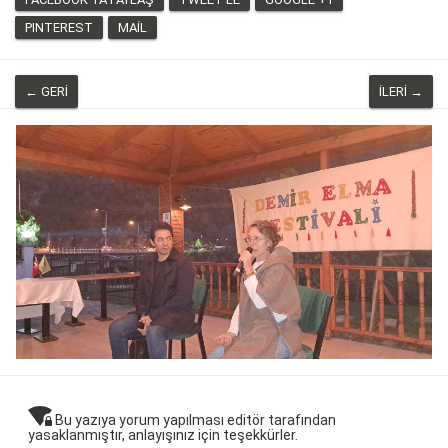
PINTEREST
MAIL
← GERI
İLERI →
wifi_lock
Bu yazıya yorum yapılması editör tarafından
yasaklanmıştır, anlayışınız için teşekkürler.