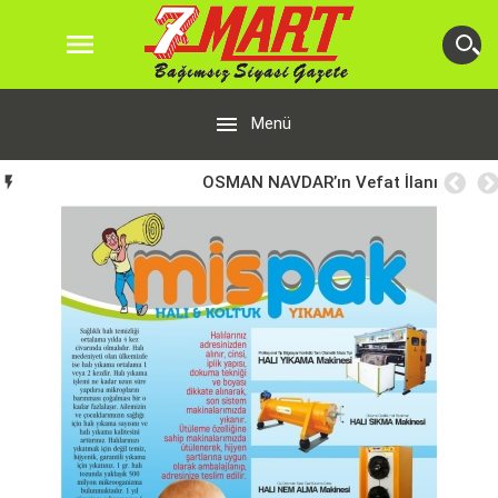


Menü
OSMAN NAVDAR’ın Vefat İlanı
