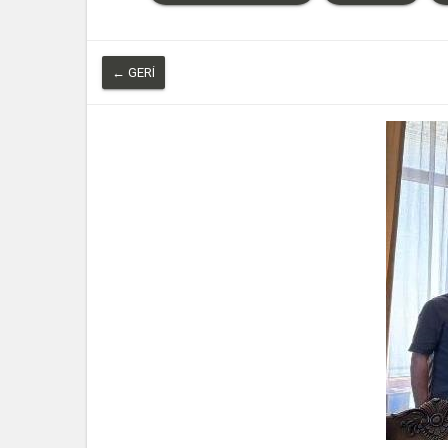
← GERI