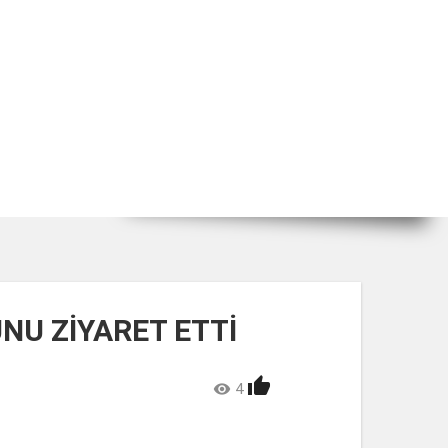
U ZİYARET ETTİ


4
LIKE