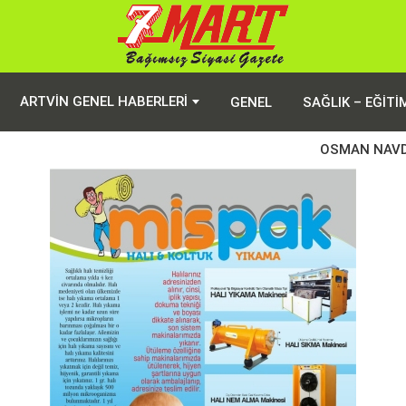
ARTVIN GENEL HABERLERI
GENEL
SAĞLIK – EĞITI
OSMAN NAVDAR’ın Vefat İlanı